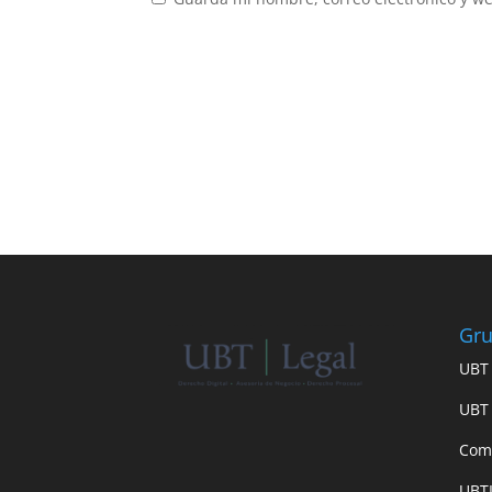
Gr
UBT
UBT
Com
UBT