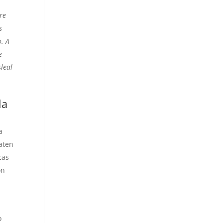
re
s
o. A
e
leal
la
a
raten
cas
on
o