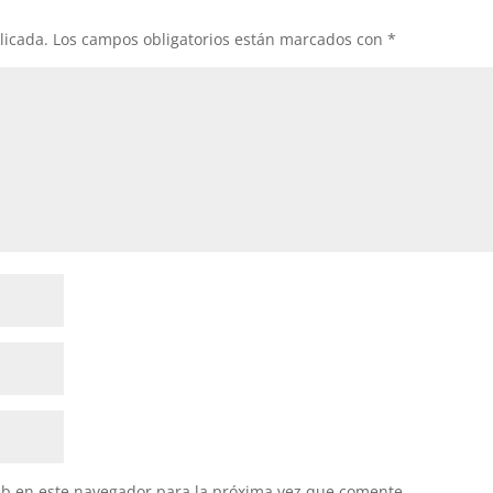
licada.
Los campos obligatorios están marcados con
*
eb en este navegador para la próxima vez que comente.