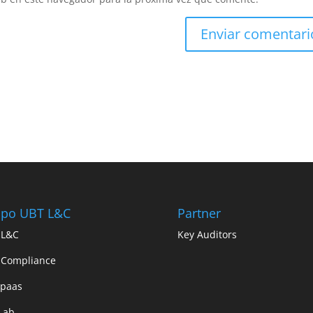
upo UBT L&C
Partner
 L&C
Key Auditors
 Compliance
paas
Lab