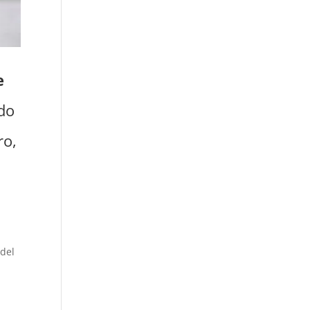
e
ido
ro,
 del